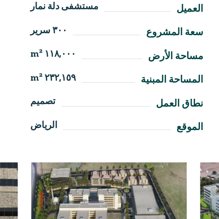
مستشفى دلة نمار
العميل
٣٠٠ سرير
سعة المشروع
١١٨,٠٠٠ m²
مساحة الأرض
٢٣٢,١٥٩ m²
المساحة المبنية
تصميم
نطاق العمل
الرياض
الموقع